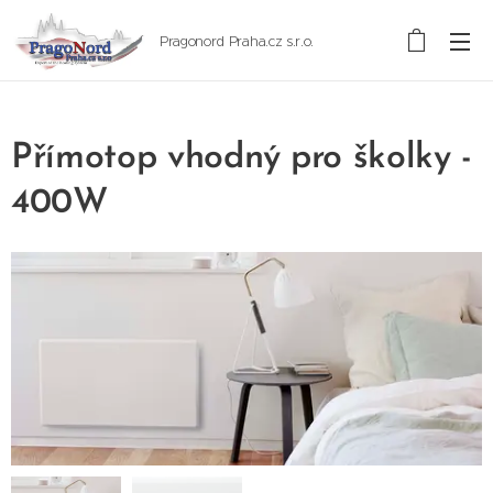
Pragonord Praha.cz s.r.o.
Přímotop vhodný pro školky -
400W