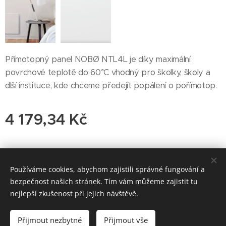
Přímotopný panel NOBØ NTL4L je díky maximální
povrchové teplotě do 60°C vhodný pro školky, školy a
dlší instituce, kde chceme předejít popálení o pořímotop.
4 179,34
Kč
© 2019 PragonordPraha.cz s.r.o. www.pixabay.com
Používáme cookies, abychom zajistili správné fungování a
bezpečnost našich stránek. Tím vám můžeme zajistit tu
By Eva
Cookies
nejlepší zkušenost při jejich návštěvě.
Do košíku
Přijmout nezbytné
Přijmout vše