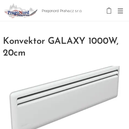
Pragonord Praha.cz s.r.o.
Konvektor GALAXY 1000W,
20cm