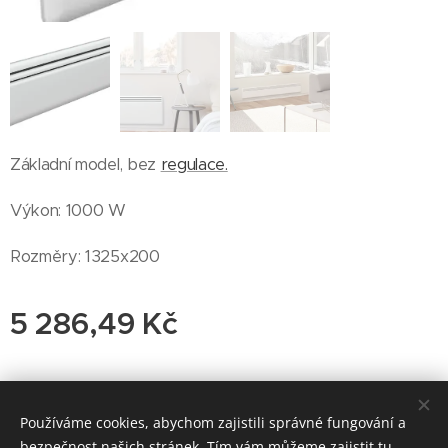
Základní model, bez
regulace.
Výkon: 1000 W
Rozměry: 1325x200
5 286,49
Kč
© 2019 PragonordPraha.cz s.r.o. www.pixabay.com
Používáme cookies, abychom zajistili správné fungování a
bezpečnost našich stránek. Tím vám můžeme zajistit tu
By Eva
Cookies