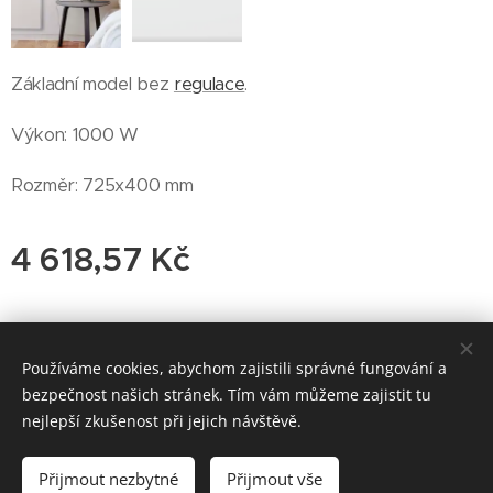
Základní model bez
regulace
.
Výkon: 1000 W
Rozměr: 725x400 mm
4 618,57
Kč
© 2019 PragonordPraha.cz s.r.o. www.pixabay.com
Používáme cookies, abychom zajistili správné fungování a
bezpečnost našich stránek. Tím vám můžeme zajistit tu
By Eva
Cookies
nejlepší zkušenost při jejich návštěvě.
Do košíku
Přijmout nezbytné
Přijmout vše